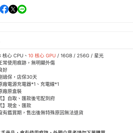
情
 核心 CPU、
10 核心 GPU
/ 16GB / 256G / 星光
正常使用痕跡，無明顯外傷
良好
剛過保，店保30天
原廠電源充電器*1、充電線*1
原廠原盒裝
式】自取、匯款後宅配到府
式】現金、匯款
沒有鑑賞期，售出後無特殊原因無法退貨
二手商品，會有使用痕跡，外觀介意者請勿下單購買