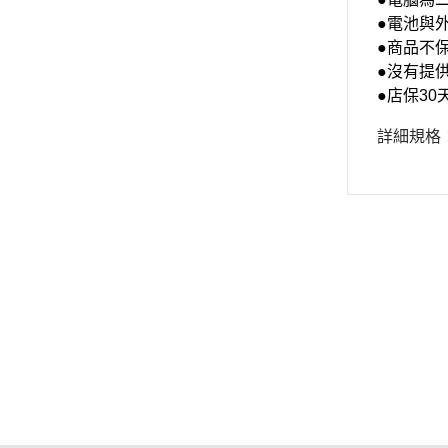
●電池與
●商品不
●沒有提
●店保3
詳細規格
關於
全部商品
付款方式說明
隱私權
聯絡我們
訂單查詢
寄送方式說明
訂單相關說明
售後服務說明