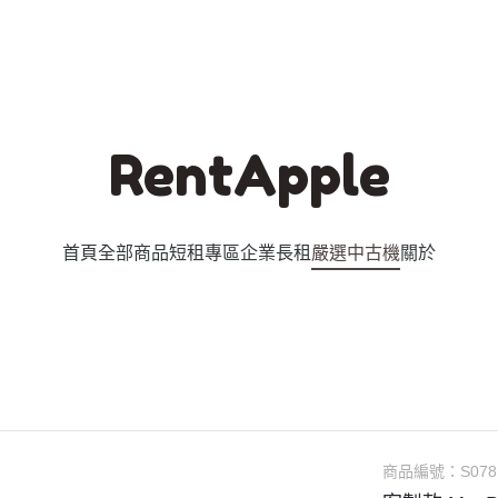
RentApple
首頁
全部商品
短租專區
企業長租
嚴選中古機
關於
商品編號：
S078