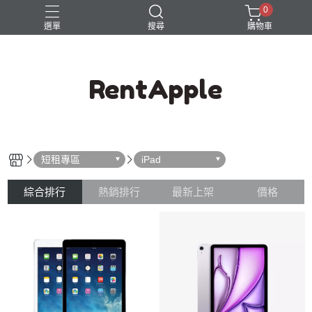
0
選單
搜尋
購物車
RentApple
短租專區
iPad
綜合排行
熱銷排行
最新上架
價格