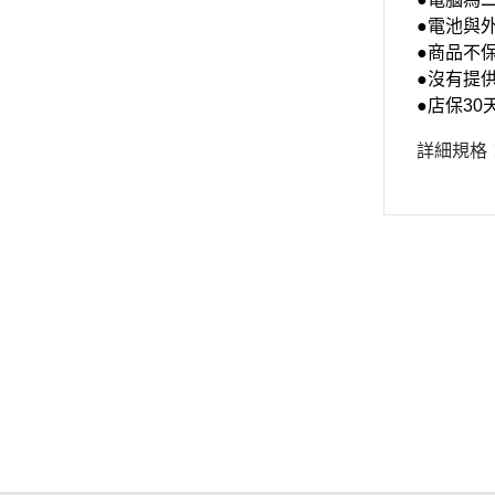
●電池與
●商品不
●沒有提
●店保3
詳細規格
關於
全部商品
付款方式說明
隱私權
聯絡我們
訂單查詢
寄送方式說明
訂單相關說明
售後服務說明