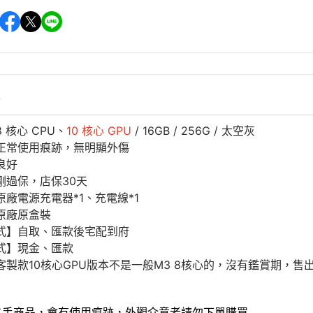
情
 核心 CPU、
10 核心 GPU
/ 16GB / 256G / 太空灰
正常使用痕跡，無明顯外傷
良好
剛過保，店保30天
原廠電源充電器*1、充電線*1
原廠原盒裝
式】自取、匯款後宅配到府
式】現金、匯款
客製款10核心GPU版本不是一般M3 8核心的，沒有鑑賞期，售
二手商品，會有使用痕跡，外觀介意者請勿下單購買