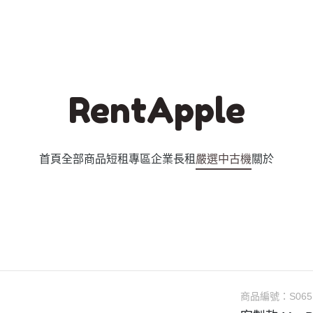
RentApple
首頁
全部商品
短租專區
企業長租
嚴選中古機
關於
商品編號：
S065