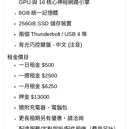
GPU
與
16
核心神經網路引擎
8GB
統一記憶體
256GB SSD
儲存裝置
兩個
Thunderbolt / USB 4
埠
背光巧控鍵盤
-
中文
(
注音
)
租金價目
一日租金
$500
一週租金
$2500
一月租金
$6250
押金
$13000
隨附充電器、電腦包
更長租期另有優惠，請洽詢
配達服務
/
定點架設
/
配件租借
（費用另計）