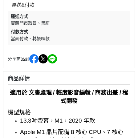
運送&付款
運送方式
實體門市取貨
黑貓
付款方式
當面付款
轉帳匯款
分享商品到
商品詳情
適用於
文書處理
/ 輕度影音
編輯
/
商務出差
/
程
式開發
機型規格
13.3
吋螢幕，
M1
，
2020
年款
Apple M1
晶片配備
8
核心
CPU
、
7
核心